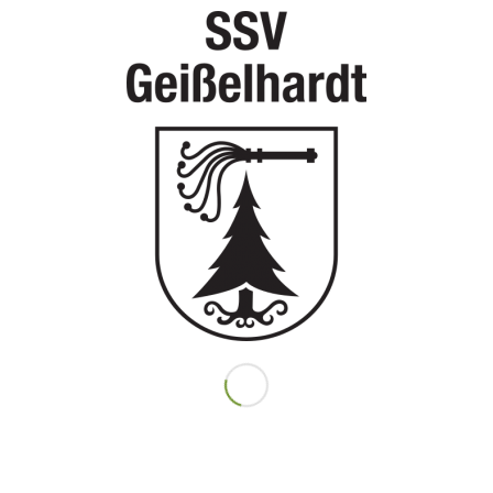
und konnten durch wenig Eigenfehler und einen super Teamgeist
am Ende mit 25:22 den Satz für sich entscheiden und den ersten
Sieg mit 3:1 in der Rückrunde feiern.
Somit steigen die Herren des SSV Geißelhardt in der Tabelle vom
Relegationsplatz, um einen Platz nach oben auf Rang 6.
Für den SSV spielten:
Lukas Feuchter, Fabian Windmüller, Frank Weidner, Kai Schwab,
Ronny Roll, Joachim Greitzke, Patrick Dahlke, Tobias Bauer,
Robin Vogel, Michael Kurz (Tr.) und Wolfgang Feuchter (Co-Tr.)
Eintrag teilen