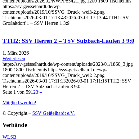
content/uploads/2026/02/NWPP85421.jpg
1200
1600
Tischtennis
https://ssv-geisselhardt.de/wp-
content/uploads/2019/10/SSVG_Druck_weiß-2.png
Tischtennis
2026-03-01 17:13:43
2026-03-01 17:13:44
TTH1: SV
Großaltdorf 1 – SSV Herren 1 3:9
TTH2: SSV Herren 2 – TSV Sulzbach-Laufen 3 9:0
1. März 2026
Weiterlesen
https://ssv-geisselhardt.de/wp-content/uploads/2023/01/1860_3.jpg
1800
1800
Tischtennis
https://ssv-geisselhardt.de/wp-
content/uploads/2019/10/SSVG_Druck_weiß-2.png
Tischtennis
2026-03-01 17:11:13
2026-03-01 17:11:15
TTH2: SSV
Herren 2 – TSV Sulzbach-Laufen 3 9:0
Seite 1 von 59
1
2
3
›
»
Mitglied werden!
© Copyright
–
SSV Geißelhardt e.V.
Verbände
WLSB