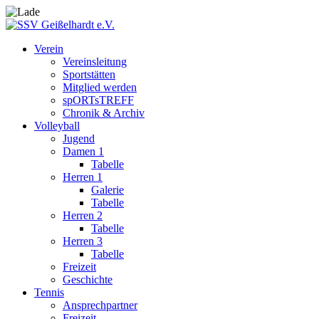
Verein
Vereinsleitung
Sportstätten
Mitglied werden
spORTsTREFF
Chronik & Archiv
Volleyball
Jugend
Damen 1
Tabelle
Herren 1
Galerie
Tabelle
Herren 2
Tabelle
Herren 3
Tabelle
Freizeit
Geschichte
Tennis
Ansprechpartner
Freizeit