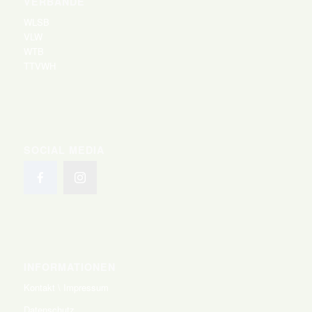
VERBÄNDE
WLSB
VLW
WTB
TTVWH
SOCIAL MEDIA
INFORMATIONEN
Kontakt \ Impressum
Datenschutz