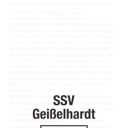
Lohn und das Ergebnis von 25:15 ein deutlicher Spielabschluß.
Im zweiten Spiel des Tages ging es gegen den
Landesligaabsteiger der Spielgemeinschaft TSV
Kleinsachsenheim / VC Freudental. In der Saison 2012, als der
TSV Kleinsachsenheim die Meisterschaft und den Aufstieg in die
Landesliga erreichte, hatten die Geißelhardter beide Rundenspiele
verloren. So war man durchaus gewarnt. Doch die jungen Herren
des SSV haben sich seit dem deutlich weiterentwickelt. Das
Niveau war von Beginn an deutlich höher als die vorherige Partie
gegen Möckmühl. Das Aufschlagrecht wechselte hin und her,
keine Mannschaft konnte sich zunächst absetzen. Nach 16:15
kam Patrick Dahlke zum Aufschlag. Für die nächsten sieben
Punkte blieb er auf dieser Position. Erst dann schafften es die
Gäste nochmals einen Punkt zu erlangen. Der Endstand des
ersten Satzes war mit 25:16 deutlich.
Ähnlich verlief der zweite Satz. Wieder blieb das Spiel bis zur
Mitte des Satzes ausgeglichen, dann machten die Geißelhardt
den Deckel darauf. Das konzentrierte Spiel machte sich bezahlt.
25:18 endete Satz zwei.
Im dritten Satz versuchte der Gast aus Kleinsachsenheim
nochmals das Spiel zu drehen. Schwungvoll starteten sie und