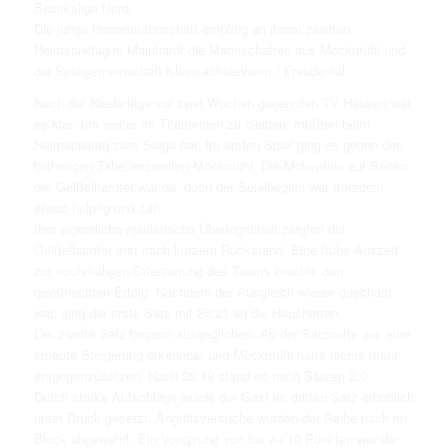
Bezirksliga Nord.
Die junge Herrenmannschaft empfing an ihrem zweiten
Heimspieltag in Mainhardt die Mannschaften aus Möckmühl und
die Spielgemeinschaft Kleinsachsenheim / Freudental.
Nach der Niederlage vor zwei Wochen gegen den TV Hausen war
es klar: um weiter im Titelrennen zu bleiben, mußten beim
Heimspieltag zwei Siege her. Im ersten Spiel ging es gegen den
bisherigen Tabellenzweiten Möckmühl. Die Motivation auf Seiten
der Geißelhardter war da, doch der Spielbeginn war trotzdem
etwas holprig und zäh.
Ihre eigentliche spielerische Überlegenheit zeigten die
Geißelhardter erst nach kurzem Rückstand. Eine frühe Auszeit
zur nochmaligen Orientierung des Teams brachte den
gewünschten Erfolg. Nachdem der Ausgleich wieder geschafft
war, ging der erste Satz mit 25:21 an die Hausherren.
Der zweite Satz begann ausgeglichen. Ab der Satzmitte war eine
erneute Steigerung erkennbar und Möckmühl hatte nichts mehr
entgegenzusetzen. Nach 25:19 stand es nach Sätzen 2:0.
Durch starke Aufschläge wurde der Gast im dritten Satz erheblich
unter Druck gesetzt. Angriffsversuche wurden der Reihe nach im
Block abgewehrt. Ein Vorsprung von bis zu 10 Punkten war der