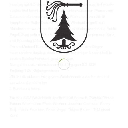
konnten auf 6:2 davonziehen. Geißelhardt glich aus, fiel wieder
zurück und konnte sich erst in der entscheidenden Phase zum
Satzende durchsetzen. Nach einem Rückstand von 20:18
trumpfte die Reihe Dahlke/ Weidner/ Windmüller groß auf.
Matchwinner war dann der erst kurz zuvor eingewechselte Robin
Vogel. Zwei sehr starke Aufschläge von ihm brachten den Satz-
und Spielsieg (25:21).
Trainer Michael Kurz freute sich nach den beiden Siegen
insbesondere darüber, dass die Leistung seiner Mannschaft in
beiden Spielen konstant geblieben war.
Nun geht es als nächstes am 14.12. gegen SG SGV
Freiberg/TSV Kleiningersheim.
Ziel ist es auf den Erfolg vom Wochenende aufzubauen und
auswärts die nächsten
3 Punkte zu holen.
Für den SSV Geißelhardt spielten: Kai Schwab, Patrick Dahlke,
Fabian Windmüller, Frank Weidner, Joachim Greitzke, Ronny
Roll, Lukas Feuchter, Robin Vogel, Tobias Bauer , T: Michael
Kurz