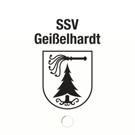
Mitglied werden!
© Copyright
–
SSV Geißelhardt e.V.
VERBÄNDE
WLSB
VLW
WTB