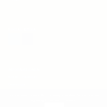
TTVWH
SOCIAL MEDIA
INFORMATIONEN
Kontakt \ Impressum
Datenschutz
Jugenschutz
This site uses cookies. By continuing to browse the site, you are
agreeing to our use of cookies.