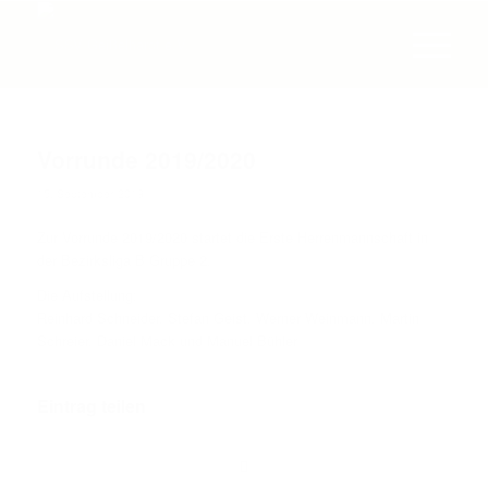
Vorrunde 2019/2020
15. September 2019
Zur Vorrunde 2019/2020 startet die Erste Herrenmannschaft in
der Bezirksliga B Gruppe 2.
Die Aufstellung:
Reinhard Schneider, Stefan Geist, Werner Weinmann, Martin
Schreier, Daniel Mack und Manuel Bühler
Eintrag teilen