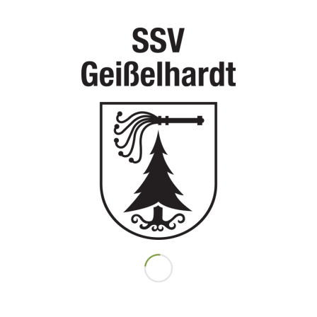
Mitglied werden!
© Copyright
–
SSV Geißelhardt e.V.
VERBÄNDE
WLSB
VLW
WTB
TTVWH