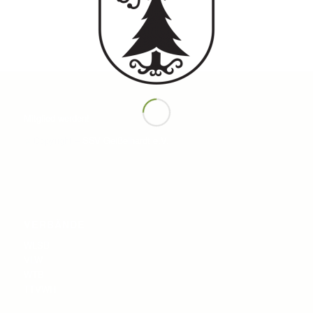
Mitglied werden!
© Copyright
–
SSV Geißelhardt e.V.
VERBÄNDE
WLSB
VLW
WTB
TTVWH