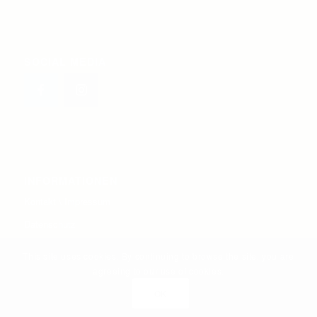
SOCIAL MEDIA
INFORMATIONEN
Kontakt \ Impressum
Datenschutz
Jugenschutz
This site uses cookies. By continuing to browse the site, you are
agreeing to our use of cookies.
OK